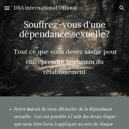
DSA international Ottawa
Skip to main content
Skip to navigation
Souffrez-vous d'une
dépendance sexuelle?
Tout ce que vous devez savoir pour
entreprendre le chemin du
rétablissement
Notre
but
est de nous affranchir de la dépendance
sexuelle. Ceci est possible à l’aide des douze étapes
que nous cherchons à appliquer au sein de chaque